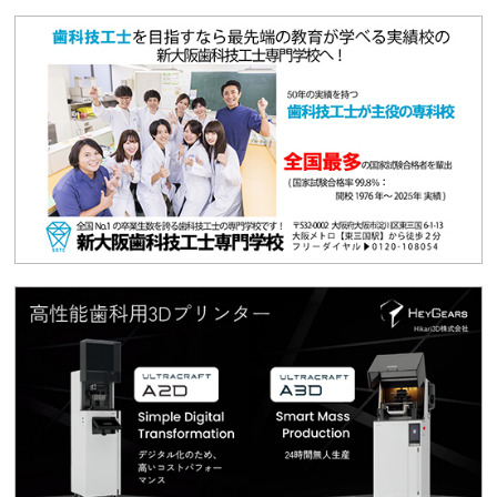
2024.09.02
会員限定
【会員限定】最新の点数分析表（2024年9月1日改
定）
2024.09.01
催事情報
R6/11/10「飯森山ハイキング」
2024.06.12
技工講習会
R6/7/21「実技研修会」
2024.05.24
生涯研修
5/26「令和6年度診療報酬改定講習会」
2024.05.17
お知らせ
「感染症予防歯科技工士講習会」～和歌山～
2024.04.26
催事情報