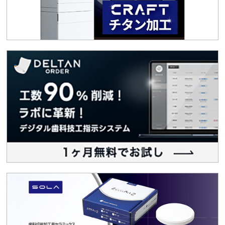
R7/11/30「学術講演会」～オンライン開催～
2025.10.31
セミナー・講演会
R7/10/31「法律相談セミナー」～オンライン開催～
2025.10.24
生涯研修
R8/1/25「スポーツマウスガード実技講習会」
2025.09.09
お知らせ
【東大阪市】医療機関等物価高騰対策支援金のご案内
2025.09.08
会議報告
【会員限定】会議報告
2025.09.04
会員限定
2025年９月の歯科用貴金属材料価格随時改定につい
て