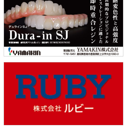
2024.12.03
会員限定
【会員限定】最新の点数分析表（2024年12月1日改
定）
2024.11.15
学術講演会
R6/11/17「第2回学術講演会」
2024.10.16
お知らせ
滋賀県歯科技工士会研修会のご案内
2024.10.10
お知らせ
日本歯科技工所協会「歯科技工「経営」未来創造フォ
ーラム」のお知らせ
2024.09.27
学術講演会
R6/9/29「学術講演会」