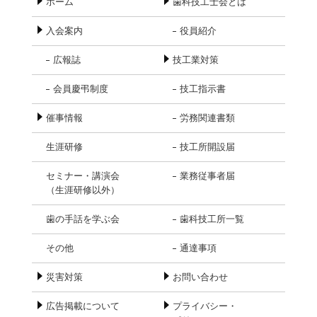
ホーム
歯科技工士会とは
R5/10/29「ボウリング大会」
入会案内
役員紹介
2023.07.18
お知らせ
広報誌
技工業対策
第26回近畿北陸歯科医療管理学会 総会・学術大会
会員慶弔制度
技工指示書
2023.05.22
厚労省通知
催事情報
労務関連書類
歯科技工士法施行規則 の一部訂正について
生涯研修
技工所開設届
2023.05.16
催事情報
セミナー・講演会
業務従事者届
5/21「新入会員歓迎会」
（生涯研修以外）
2023.05.08
新型コロナ関連
歯の手話を学ぶ会
歯科技工所一覧
新型コロナウイルス情報
その他
通達事項
2023.04.21
生涯研修
災害対策
お問い合わせ
R5/4/23「デンタルCAD/CAM講習会」
広告掲載について
プライバシー・