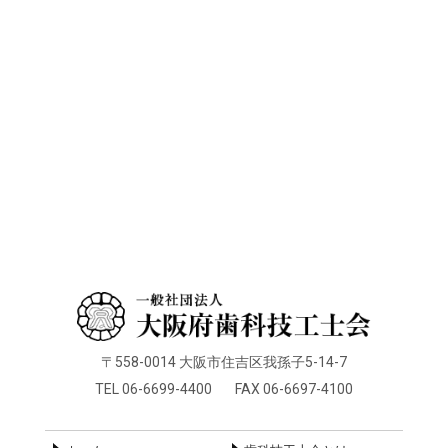
第2回近畿デンタルサミット
2023.10.13
生涯研修
R5/10/15中央南支部学術講演会（ハイブリッド型）
2023.10.12
会員限定
【会員限定】最新の点数分析表（2023年10月1日改
定）
2023.08.10
お知らせ
スポーツマウスガード作製における歯科技工所の公募
について
2023.07.28
お知らせ
〒558-0014 大阪市住吉区我孫子5-14-7
「歯科技工におけるリモートワーク」についてのアン
TEL 06-6699-4400
FAX 06-6697-4100
ケート
2023.07.26
催事情報