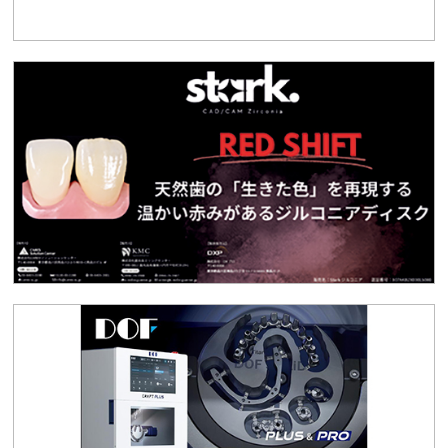
京都府歯科技工士会研修会のご案内
2026.01.16
お知らせ
日技・日技連盟「准終身会員制度」について
2025.12.01
会員限定
【会員限定】最新の点数分析表（2025年12月1日改
定）
2025.11.28
生涯研修
R8/2/8「学術講演会」
2025.11.19
その他コンテンツ
令和8年1月「新年互礼会」申込みフォーム（新入会員
専用）
2025.11.12
生涯研修