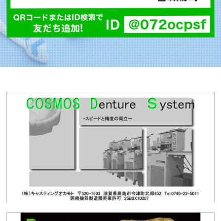
令和8年度東大阪市医療機関等物価高騰対策支援事業
について
2026.06.03
会員限定
【会員限定】〈重要〉ベースアップ支援料について
（必ずお読みください）
2026.06.03
お知らせ
ベースアップ支援料について（会員ページに移行しま
した）
2026.06.03
会員限定
【会員限定】最新の点数分析表（2026年6月1日改
定）
2026.05.19
催事情報
R8/5/24「スポッチャスタンプラリー」＆「新入会員