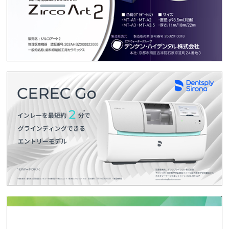
2025.07.25
生涯研修
R7/7/27「学術講演会」＆「ながら体操」
2025.07.23
セミナー・講演会
R7/9/21「カービング実習セミナー」
2025.07.09
会員限定
【会員限定】予防接種助成金のご案内
2025.07.01
お知らせ
令和7年度⼤阪府医療機関等物価⾼騰対策⼀時⽀援⾦
について
2025.06.19
歯の手話を学ぶ会
大阪府歯科用語手話作成普及委員会解散のお知らせ
2025.04.11
セミナー・講演会