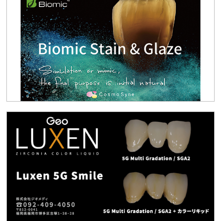
歓迎会」
2026.05.18
お知らせ
【日技】労災保険特別加入安全衛生講習会（Zoom）
ご案内
2026.05.14
会員限定
【会員限定】〈速報〉CAD/CAMブリッジ材料の期中
保険適用について
2026.04.28
会員限定
【会員限定】令和8年度歯科診療報酬改定に伴う資料
2026.04.21
生涯研修
R8/4/26「診療報酬改定講習会」
2026.04.09
お知らせ
岸和田市医療機関等物価高騰対策補助金について