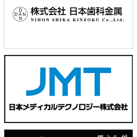
R7/4/13「近畿デンタルショー2025」テーブルクリニ
ック
2025.03.17
お知らせ
大阪市医療機関等物価高騰対応支援金について
2025.03.16
セミナー・講演会
R7/5/18「カービング実習セミナー」
2025.02.21
生涯研修
R7/3/2「歯科技工士連携加算講習会」
2025.02.14
学術講演会
R7/2/16「令和6年度 第3回学術WEB講演会」
2024.12.05
生涯研修
R7/1/19「スポーツマウスガード実技講習会」