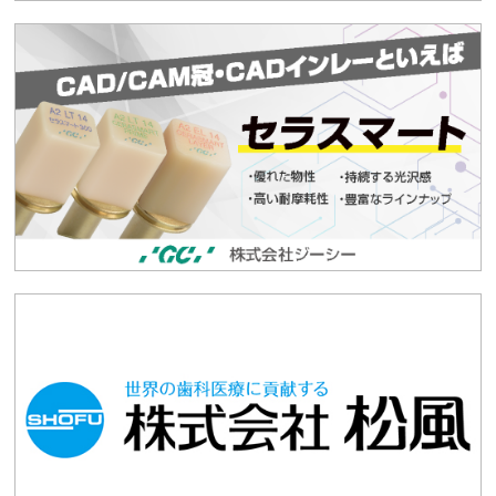
2026.03.19
お知らせ
日本歯科技工所協会西支部主催「合同企業説明会」出
展企業の募集
2026.03.03
催事情報
オンラインウォーキングコンペティション2025
2026.02.19
お知らせ
厚生労働省委託による「開設届出のなされた歯科技工
所」の営業実態把握確認調査の実施について
2026.02.18
お知らせ
令和7年度⼤阪府医療機関等物価⾼騰対策⼀時⽀援⾦
【2回目】について
2026.02.18
お知らせ