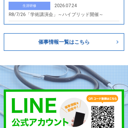
2026.07.24
生涯研修
R8/7/26「学術講演会」～ハイブリッド開催～
2026.07.23
お知らせ
会館休館日のお知らせ
催事情報一覧はこちら
2026.07.15
会員限定
会員向けキャッシュレス決済サービス「SMBCマルチ
ペイメントサービス」 の周知および導入推進へのご
協力について（依頼）
2026.07.10
お知らせ
【三井住友銀行】口座をご利用の会員様へ：8月分会
費（7/8振替分）口座振替不具合に関するお詫びと次
回振替日のご案内
2026.06.03
お知らせ