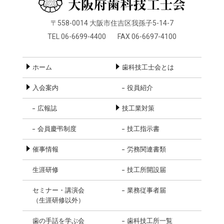
〒558-0014 大阪市住吉区我孫子5-14-7
TEL 06-6699-4400
FAX 06-6697-4100
ホーム
歯科技工士会とは
入会案内
役員紹介
広報誌
技工業対策
会員慶弔制度
技工指示書
催事情報
労務関連書類
生涯研修
技工所開設届
セミナー・講演会
業務従事者届
（生涯研修以外）
歯の手話を学ぶ会
歯科技工所一覧