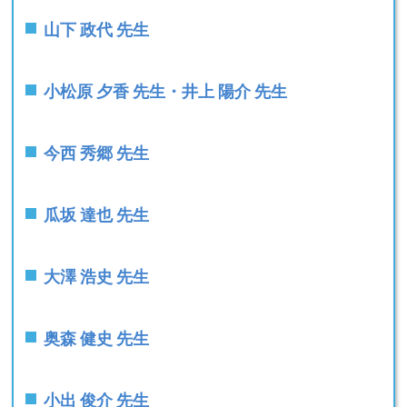
山下 政代 先生
小松原 夕香 先生・井上 陽介 先生
今西 秀郷 先生
瓜坂 達也 先生
大澤 浩史 先生
奥森 健史 先生
小出 俊介 先生