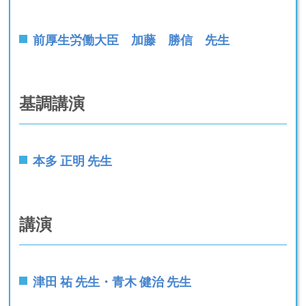
前厚生労働大臣 加藤 勝信 先生
基調講演
本多 正明 先生
講演
津田 祐 先生・青木 健治 先生